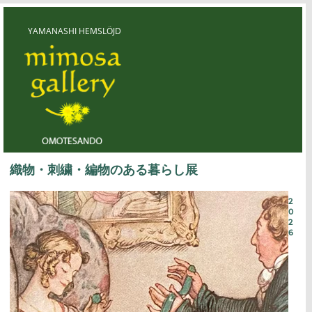
コ
ン
テ
ン
ツ
YAMANASHI HEMSLÖJD
に
ス
キ
ッ
プ
Yamanashi Hemslöjd
織物・刺繍・編物のある暮らし展
2
0
2
6