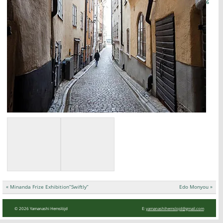
6
投
« Minanda Frize Exhibition”Swiftly”
Edo Monyou »
稿
ナ
ビ
ゲ
ー
© 2026 Yamanashi Hemslöjd
E:
yamanashihemslojd@gmail.com
シ
ョ
ン