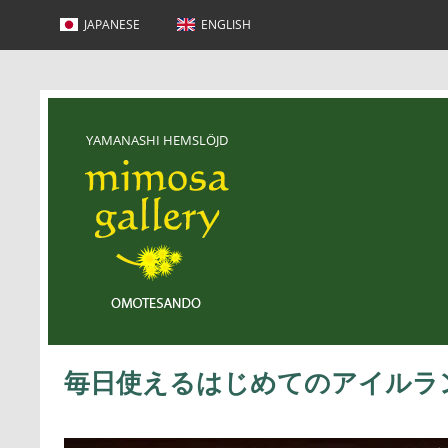
コ
ン
JAPANESE
ENGLISH
テ
ン
ツ
に
ス
キ
ッ
YAMANASHI HEMSLÖJD
プ
Yamanashi Hemslöjd
毎日使えるはじめてのアイルラ