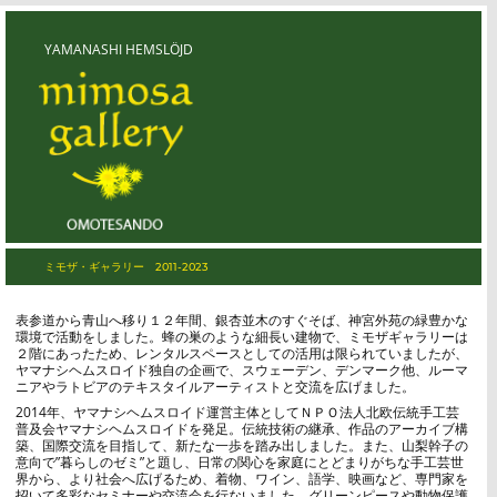
コ
ン
テ
ン
ツ
YAMANASHI HEMSLÖJD
に
ス
キ
ッ
プ
Yamanashi Hemslöjd
ミモザ・ギャラリー 2011-2023
表参道から青山へ移り１２年間、銀杏並木のすぐそば、神宮外苑の緑豊かな
環境で活動をしました。蜂の巣のような細長い建物で、ミモザギャラリーは
２階にあったため、レンタルスペースとしての活用は限られていましたが、
ヤマナシヘムスロイド独自の企画で、スウェーデン、デンマーク他、ルーマ
ニアやラトビアのテキスタイルアーティストと交流を広げました。
2014年、ヤマナシヘムスロイド運営主体としてＮＰＯ法人北欧伝統手工芸
普及会ヤマナシヘムスロイドを発足。伝統技術の継承、作品のアーカイブ構
築、国際交流を目指して、新たな一歩を踏み出しました。また、山梨幹子の
意向で”暮らしのゼミ”と題し、日常の関心を家庭にとどまりがちな手工芸世
界から、より社会へ広げるため、着物、ワイン、語学、映画など、専門家を
招いて多彩なセミナーや交流会を行ないました。グリーンピースや動物保護