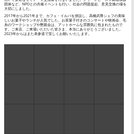
団体など、NPOとの共催イベントも行い、社会の問題提起、意見交換の場を
大切にしました。
2017年から2021年まで、カフェ・イルバを併設し、高橋武尊シェフの美味
しいお菓子やランチが人気でした。お茶菓子付きのコンサートや映画会、毛
糸のワークショップや懇親会は、アットホームな雰囲気に包まれたもので
す。ご来店、ご来場いただいた皆さま、本当にありがとうございました。
2023年からはまた表参道で宜しくお願いいたします。